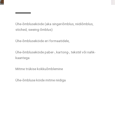
Ühe-õmbluseköide (aka singeriõmblus, niidiõmblus,
stiched, sweing-õmblus)
Ühe-õmbluseköide eri formaatidele,
Ühe-õmbluseköide paber-, kartong-, tekstiil või nahk-
kaantega
Mitme trükise kokkuõmblemine
Ühe-õmbluse köide mitme niidiga