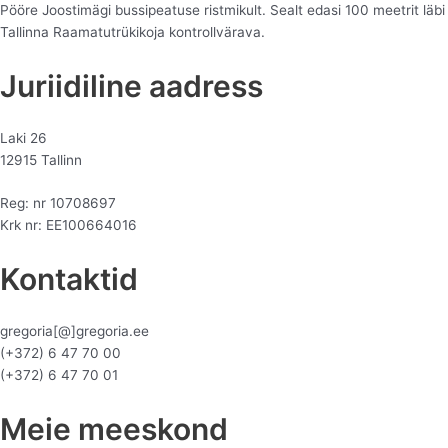
Pööre Joostimägi bussipeatuse ristmikult. Sealt edasi 100 meetrit läbi
Tallinna Raamatutrükikoja kontrollvärava.
Juriidiline aadress
Laki 26
12915 Tallinn
Reg: nr 10708697
Krk nr: EE100664016
Kontaktid
gregoria[@]gregoria.ee
(+372) 6 47 70 00
(+372) 6 47 70 01
Meie meeskond