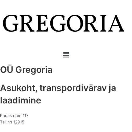
Skip
to
content
Menu
OÜ Gregoria
Asukoht, transpordivärav ja
laadimine
Kadaka tee 117
Tallinn 12915